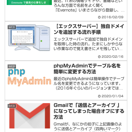
最近、IT系の情報サイトや、書籍などい
ろんな方面で名前をよく聞く
「Evernote」いまさらながら登録し、ま
ずはiPhoneで利用してみました！
2016/02/09
【エックスサーバー】独自ドメイ
WEB
ンを追加する流れ手順
エックスサーバーで追加で独自ドメイン
を取得した時の流れ。たまにしかやらな
い作業なので覚え書きにメモ残していき
ます。エックスサーバーで独自ドメイン
2020/02/16
を追加登録するまずはXSERVERアカウ
ントでログインしましょう。左サイドの
phpMyAdminでテーブル名を
WEB
「サービスの申し込み...
簡単に変更する方法
最近のphpMyAdminは簡単操作でテーブ
ル名を変更できるようになっています。
（2016年ぐらいのバージョンまでは、
コマンド等で変更する必要があった）以
2020/01/04
下操作方法をメモします。phpMyAdmin
でテーブル名を簡単に変更する操作方法
Gmailで「送信とアーカイブ 」
WEB
左側の...
になってしまった場合オフにする
方法
Gmailが、なにかの拍子に上記画像のよ
うに送信とアーカイブ（四角いマーク）