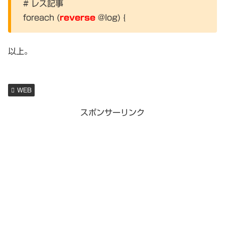
# レス記事
foreach (
reverse
@log) {
以上。
WEB
スポンサーリンク