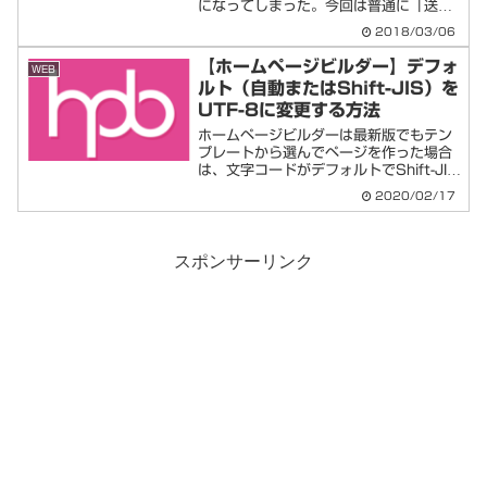
になってしまった。今回は普通に「送
信」表示のみに戻す方法についてメモし
2018/03/06
ます。Gmailで「送信とアーカイブ 」を
オフにする１．右上のギアマーク ⇒
【ホームページビルダー】デフォ
WEB
設定２．全般 「...
ルト（自動またはShift-JIS）を
UTF-8に変更する方法
ホームページビルダーは最新版でもテン
プレートから選んでページを作った場合
は、文字コードがデフォルトでShift-JIS
になっているようです。（白紙からだと
2020/02/17
UTF-8になる？）今の時代はSEO的な意
味もあってと思いますが、多くのサイト
がUTF...
スポンサーリンク