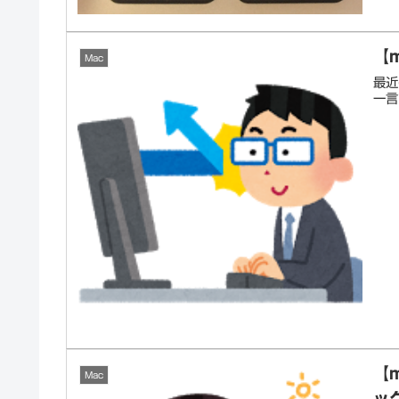
【
Mac
最近
一言
【
Mac
ッ