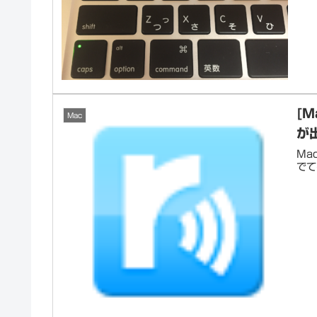
[M
Mac
が
Ma
でて