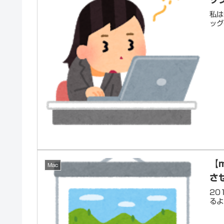
私は
ッグ
【
Mac
さ
20
るよ