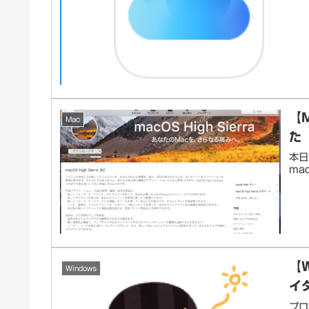
【
Mac
た
本日
ma
【
Windows
イ
プロ