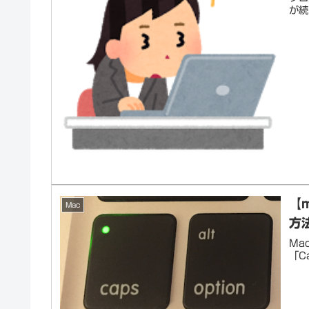
が続
【
Mac
方
Ma
「C