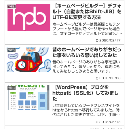
【ホームページビルダー】デフォ
WEB
ルト（自動またはShift-JIS）を
UTF-8に変更する方法
ホームページビルダーは最新版でもテン
プレートから選んでページを作った場合
は、文字コードがデフォルトでShift-JIS
になっているようです。（白紙からだと
2020/02/17
UTF-8になる？）今の時代はSEO的な意
味もあってと思いますが、多くのサイト
昔のホームページでありがちだっ
WEB
がUTF...
た事をいろいろ思い出してみた
昔のホームページのありがちな事を思い
出してみたり、懐かしんだり、真剣に考
えてみたりしてみようと思います。
2016/02/08
【WordPress】ブログを
WEB
https化（SSL化）してみまし
た
いま管理しているワードプレスサイトを
httpからhttpsへ移行してみました。時
代に合わせた変更ですね。以下、手順を
ざっくりメモしておきます。https化
2018/05/13
（SSL化）の手順メモ（エックスサーバ
ー＋ワードプレス例）サーバー管理画面