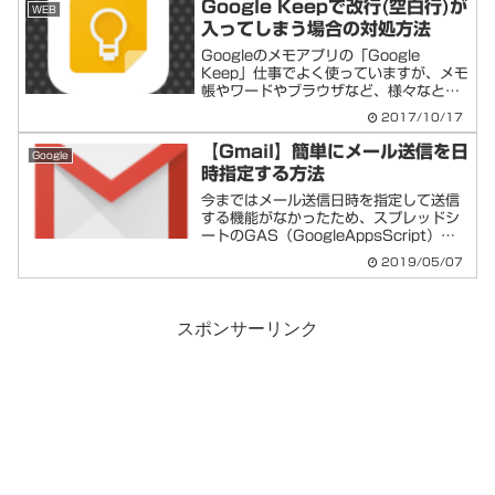
Google Keepで改行(空白行)が
WEB
にログインし...
入ってしまう場合の対処方法
Googleのメモアプリの「Google
Keep」仕事でよく使っていますが、メモ
帳やワードやブラウザなど、様々なとこ
ろからテキストを複数行コピペした場合
2017/10/17
に、なぜか「完了」をした後に、無駄な
改行が入ってしまいます。対処方法はい
【Gmail】簡単にメール送信を日
Google
くつかあります...
時指定する方法
今まではメール送信日時を指定して送信
する機能がなかったため、スプレッドシ
ートのGAS（GoogleAppsScript）を
用いてメール送信機能を追加し、Google
2019/05/07
のトリガーで日時指定する方法でした。
そして2019年4月末頃についにGmai...
スポンサーリンク