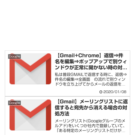
【Gmail+Chrome】返信⇒件
Google
名を編集⇒ポップアップで別ウィ
ンドウが正常に開かない時の対処
方法
私は普段GMAILで返信する時に、返信⇒
件名の編集⇒全画面 の流れで別ウィン
ドウを立ち上げてからメールの返信をす
るのです...
2020/01/08
【Gmail】メーリングリストに返
Google
信すると宛先から消える場合の対
処方法
メーリングリスト(Googleグループのメ
ルアド)をいくつか社内で登録していて、
「ある特定のメーリングリストだけが全