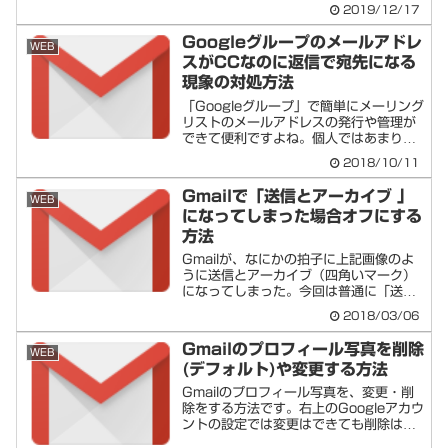
返信...
2019/12/17
Googleグループのメールアドレ
WEB
スがCCなのに返信で宛先になる
現象の対処方法
「Googleグループ」で簡単にメーリング
リストのメールアドレスの発行や管理が
できて便利ですよね。個人ではあまり使
うケー...
2018/10/11
Gmailで「送信とアーカイブ 」
WEB
になってしまった場合オフにする
方法
Gmailが、なにかの拍子に上記画像のよ
うに送信とアーカイブ（四角いマーク）
になってしまった。今回は普通に「送
信」表示の...
2018/03/06
Gmailのプロフィール写真を削除
WEB
(デフォルト)や変更する方法
Gmailのプロフィール写真を、変更・削
除をする方法です。右上のGoogleアカウ
ントの設定では変更はできても削除はで
き...