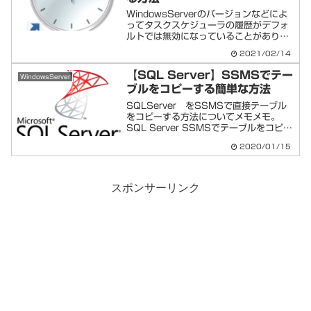
WindowsServerのバージョンなどによ
ってタスクスケジューラの履歴がデフォ
ルトでは無効になっていることがありま
す。うちではVPS環境の
2021/02/14
WindowsServer2016ですが、やはり
無効になっていました。今回はここを有
【SQL Server】SSMSでテー
WindowsServer
効にする方法を...
ブルをコピーする簡単な方法
SQLServer をSSMSで直接テーブル
をコピーする方法についてメモメモ。
SQL Server SSMSでテーブルをコピー
する手順①SSMSを起動②上部の「新し
2020/01/15
いクエリ」をクリック③下記コマンドを
入力SELECT * INTO コピー元...
スポンサーリンク