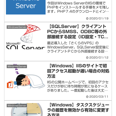
今回はWindows ServerのIISの環境で
PHPをインストールする手順をメモ残し
ます。PHP７.4のダウンロードとインス
トール手順PHP公式サイト(英語) にア
2020/01/19
クセスする。（もしくは「php ダウンロ
ード」等でググる。）サイトの上部...
【SQLServer】クライアント
WindowsServer
PCからSMSS、ODBC等の外
部接続する設定（ID設定・TCP
設定・ファイアウォール）
最近導入した「さくらのVPS」の
WindowsServer。SQLServer設定後に
クライアントＰＣから外部接続する設定
方法などのメモを残します。ＳＭＳＳで
2020/01/12
SQLServer用の認証IDとPW設定
Windows認証モードをID＆パスワード...
【Windows】IISのサイトで初
WindowsServer
回アクセス起動が遅い場合の対処
方法
IISの公開ホームページで、初回のアクセ
スだけが妙に待ち時間が気になるケース
がありました。一度起動した後は大丈夫
ですが、数分放置すると、また遅い。特
2020/03/11
にワードプレスだと元々重めなので、せ
っかくググってきた人も帰っちゃいそ
【Windows】タスクスケジュー
WindowsServer
う・・・。なんて気にな...
ラの履歴を無効から有効に変更す
る方法