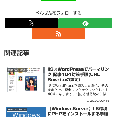
ぺんぎんをフォローする
関連記事
IIS×WordPressでパーマリン
WindowsServer
ク 記事404対策手順(URL
Rewriteの設定)
IISにWordPressを導入した場合、その
ままだと、記事リンクをクリックしても
404になります。対応させるためには
「URL Rewrite」をインストールして、
2020/03/15
その設定をする必要があります。以下手
順。①URL Rewrite をインスト...
【WindowsServer】IIS環境
WindowsServer
にPHPをインストールする手順