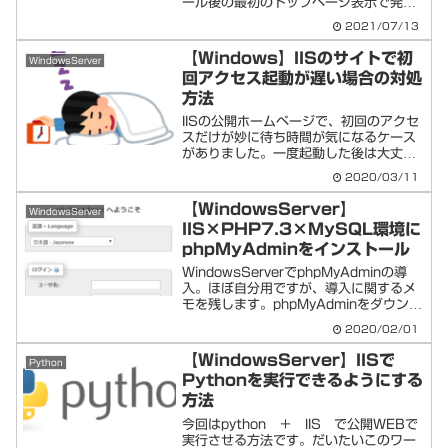
ール後の最初のトップページ表示で発生
した問題と対処方法をまとめました。
2021/07/13
Drupalインストール時のエラー PHP拡
張の「gd」が無効Drupalを使用するに
【Windows】IISのサイトで初
WindowsServer
は、以...
回アクセス起動が遅い場合の対処
方法
IISの公開ホームページで、初回のアクセ
スだけが妙に待ち時間が気になるケース
がありました。一度起動した後は大丈夫
ですが、数分放置すると、また遅い。特
2020/03/11
にワードプレスだと元々重めなので、せ
っかくググってきた人も帰っちゃいそ
【WindowsServer】
WindowsServer
う・・・。なんて気にな...
IIS×PHP7.3×MySQL環境に
phpMyAdminをインストール
WindowsServerでphpMyAdminの導
入。ほぼ自分用ですが、導入に関するメ
モを残します。phpMyAdminをダウンロ
ードphpMyAdminを公式サイトよりダウ
2020/02/01
ンロード。バージョンは複数あります。
ZIPファイルのもので、容量...
【WindowsServer】IISで
Python
Pythonを実行できるようにする
方法
今回はpython ＋ IIS で公開WEBで
実行させる方法です。だいたいこのワー