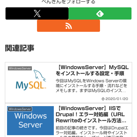
ぺんぎんをフォローする
関連記事
【WindowsServer】MySQL
WindowsServer
をインストールする設定・手順
今回はMySQLをWindows Serverの環
境にインストールする手順・流れなどを
メモします。まずはMySQLのインスト
ーラーをダウンロード にアクセスダウ
2020/01/20
ンロードします。容量大きい方をDLしま
した。（小さい方は途中でDLする箇所が
【WindowsServer】IISで
WindowsServer
ある...
Drupal！エラー対処編（URL
Rewriteのインストール方法等
も）
前回の記事の続きです。今回はDrupalエ
ラー対処編。インストール時やインスト