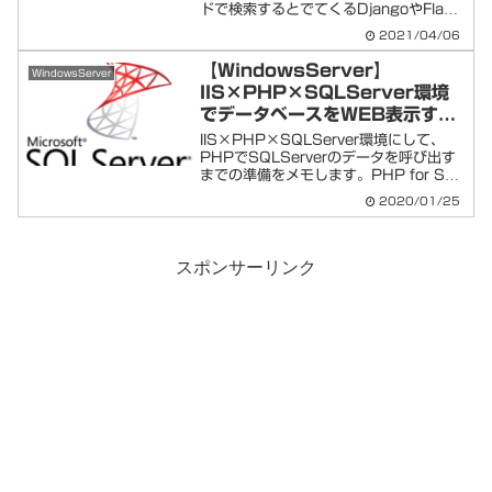
ドで検索するとでてくるDjangoやFlask
は使いません。とりあえずシンプルにIIS
2021/04/06
でpythonを実行してhtml表示とかして
みたい方向けの記事となります...
【WindowsServer】
WindowsServer
IIS×PHP×SQLServer環境
でデータベースをWEB表示する
設定方法
IIS×PHP×SQLServer環境にして、
PHPでSQLServerのデータを呼び出す
までの準備をメモします。PHP for SQL
Server driver をインストールする上記
2020/01/25
URL、もしくは「PHP for SQL
Serve...
スポンサーリンク