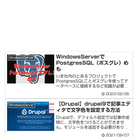
WindowsServerで
WindowsServer
PostgresSQL（ポスグレ）め
も
いま社内のとあるプロジェクトで
PostgresSQLことポスグレを使ってデ
ータベースに接続するなど知識が必要に
なってきた...
2023/02/26
【Drupal】drupal9で記事エデ
WindowsServer
ィタで文字色を設定する方法
Drupalで、デフォルト設定では記事作成
時に、文字色をつけることができませ
ん。モジュールを追加する必要がありま
す、単純...
2021/09/07