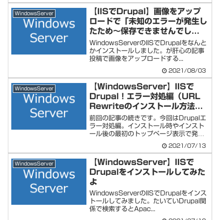
【IISでDrupal】画像をアップ
WindowsServer
ロードで「未知のエラーが発生し
たため～保存できませんでし
た。」
WindowsServerのIISでDrupalをなんと
かインストールしました。が肝心の記事
投稿で画像をアップロードする...
2021/08/03
【WindowsServer】IISで
WindowsServer
Drupal！エラー対処編（URL
Rewriteのインストール方法等
も）
前回の記事の続きです。今回はDrupalエ
ラー対処編。インストール時やインスト
ール後の最初のトップページ表示で発生
した問...
2021/07/13
【WindowsServer】IISで
WindowsServer
Drupalをインストールしてみた
よ
WindowsServerのIISでDrupalをインス
トールしてみました。たいていDrupal関
係で検索するとApac...