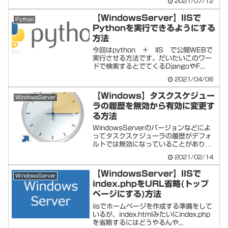
2021/07/12
【WindowsServer】IISで
Python
Pythonを実行できるようにする
方法
今回はpython ＋ IIS で公開WEBで
実行させる方法です。だいたいこのワー
ドで検索するとでてくるDjangoやF...
2021/04/06
【Windows】タスクスケジュー
WindowsServer
ラの履歴を無効から有効に変更す
る方法
WindowsServerのバージョンなどによ
ってタスクスケジューラの履歴がデフォ
ルトでは無効になっていることがありま
す...
2021/02/14
【WindowsServer】IISで
WindowsServer
index.phpをURL省略(トップ
ページにする)方法
iisでホームページを作成する準備をして
いるが、index.htmlみたいにindex.php
を省略するにはどうやるんや...