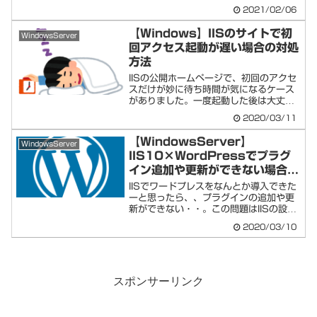
2021/02/06
【Windows】IISのサイトで初
WindowsServer
回アクセス起動が遅い場合の対処
方法
IISの公開ホームページで、初回のアクセ
スだけが妙に待ち時間が気になるケース
がありました。一度起動した後は大丈夫
ですが、...
2020/03/11
【WindowsServer】
WindowsServer
IIS10×WordPressでプラグ
イン追加や更新ができない場合の
対処方法
IISでワードプレスをなんとか導入できた
ーと思ったら、、プラグインの追加や更
新ができない・・。この問題はIISの設定
で解...
2020/03/10
スポンサーリンク