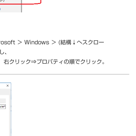
oft ＞ Windows ＞ (結構↓へスクロー
クし、
nal を 右クリック⇒プロパティの順でクリック。