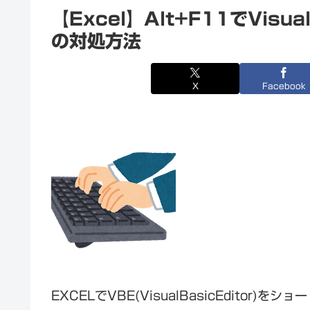
【Excel】Alt+F11でVisu
の対処方法
X
Facebook
EXCELでVBE(VisualBasicEditor