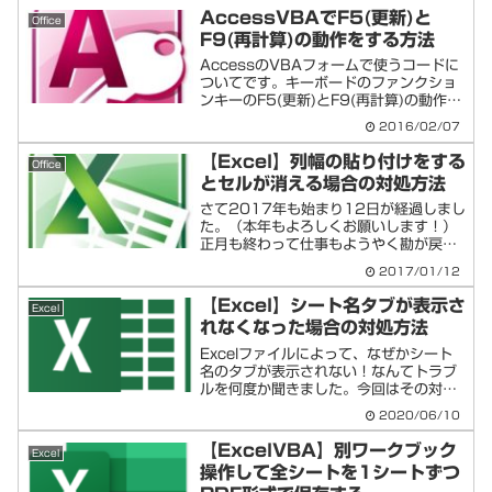
かのタイミングで、なぜかこのショ...
AccessVBAでF5(更新)と
Office
F9(再計算)の動作をする方法
AccessのVBAフォームで使うコードに
ついてです。キーボードのファンクショ
ンキーのF5(更新)とF9(再計算)の動作を
するコードについてを以下メモします。
2016/02/07
【Excel】列幅の貼り付けをする
Office
とセルが消える場合の対処方法
さて2017年も始まり12日が経過しまし
た。（本年もよろしくお願いします！）
正月も終わって仕事もようやく勘が戻っ
てきた頃でしょうか。今回はExcelで形
2017/01/12
式貼り付けで「列幅のみ」で貼り付けた
場合にセルが消失してしまう現象の回避
【Excel】シート名タブが表示さ
Excel
方法について記事...
れなくなった場合の対処方法
Excelファイルによって、なぜかシート
名のタブが表示されない！なんてトラブ
ルを何度か聞きました。今回はその対処
方法をメモしておきます。シート名タブ
2020/06/10
が表示されない（シート見出しが非表
示）の対処方法メニューの 「ファイ
【ExcelVBA】別ワークブック
Excel
ル」→「オプション」「詳...
操作して全シートを1シートずつ