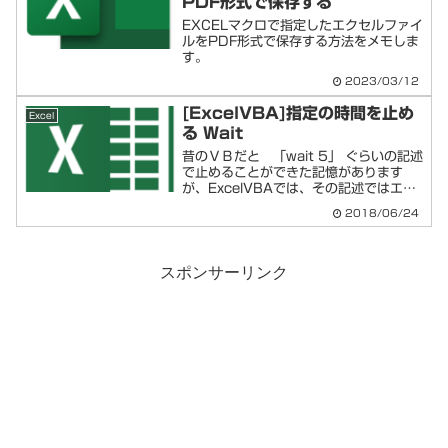
PDF形式で保存する
EXCELマクロで指定したエクセルファイ
ルをPDF形式で保存する方法をメモしま
す。
2023/03/12
[ExcelVBA]指定の時間を止め
Excel
る Wait
昔のＶＢだと 「wait 5」 ぐらいの記述
で止めることができた記憶があります
が、ExcelVBAでは、その記述ではエラ
ーがでます。今回はwaitの書き方につい
2018/06/24
てメモします。（コードは１行で済みま
す）ExcelVBAで指定の時間を止める
W...
スポンサーリンク