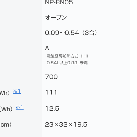
NP-RN05
オープン
0.09〜0.54（3合）
A
電磁誘導加熱方式（IH）
0.54L以上0.99L未満
700
※1
111
Wh）
※1
12.5
Wh）
cm）
23×32×19.5