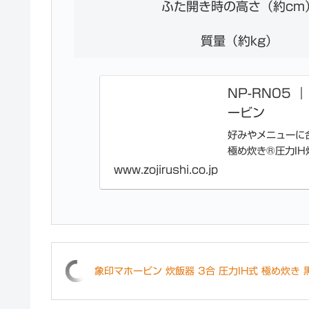
ふた開き時の高さ（約cm
質量（約kg）
NP-RN05 
ービン
好みやメニューに
極め炊き®圧力IH炊
www.zojirushi.co.jp
象印マホービン 炊飯器 3合 圧力IH式 極め炊き 黒