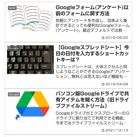
Googleフォーム(アンケート)以
WEB
前のフォームに戻す方法
気軽にアンケートを作成し、効率よく集
計できるとっても便利なGoogleフォーム
(アンケート)。最近デフォルトでは新し
いタイプのフォームに変わりました。
2016/08/22
「…ですが正直このフォームは使いにく
い！」と思う方は私だけではないと思い
【Googleスプレッドシート】今
Google
ます。今回は以前の...
日の日付を入力するショートカッ
トキーは？
スプレッドシートは、大体エクセルと同
じようなことができるGoogleアプリケー
ション。無料とは思えないほど機能も充
実、いま伸び盛りですね。今回はExcel
2019/04/08
で、「今日の日付を入力する」ときによ
く使うショートカットキーのCtrl＋；
パソコン版Googleドライブで共
Google
（セミコロン...
有アイテムを開く方法（旧ドライ
ブファイルストリーム）
GoogleドライブがエクスプローラーのＧ
ドライブに割り当てて利用できる機能。
今まではドライブファイルストリームと
して企業向けアカウントでしか利用でき
2021/12/13
ませんでしたが最近「パソコン版Google