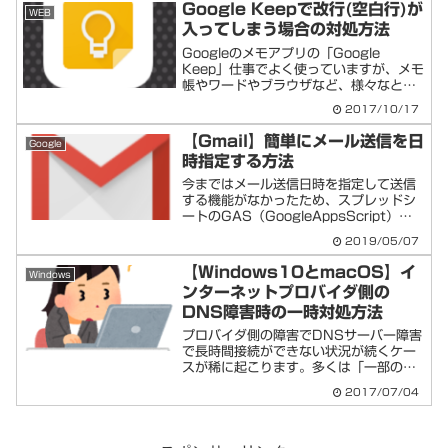
ドライブ」として一般アカウントでもＧ
Google Keepで改行(空白行)が
WEB
ドライブが使...
入ってしまう場合の対処方法
Googleのメモアプリの「Google
Keep」仕事でよく使っていますが、メモ
帳やワードやブラウザなど、様々なとこ
ろからテキストを複数行コピペした場合
2017/10/17
に、なぜか「完了」をした後に、無駄な
改行が入ってしまいます。対処方法はい
【Gmail】簡単にメール送信を日
Google
くつかあります...
時指定する方法
今まではメール送信日時を指定して送信
する機能がなかったため、スプレッドシ
ートのGAS（GoogleAppsScript）を
用いてメール送信機能を追加し、Google
2019/05/07
のトリガーで日時指定する方法でした。
そして2019年4月末頃についにGmai...
【Windows10とmacOS】イ
Windows
ンターネットプロバイダ側の
DNS障害時の一時対処方法
プロバイダ側の障害でDNSサーバー障害
で長時間接続ができない状況が続くケー
スが稀に起こります。多くは「一部のサ
イトのみ繋がらない」といった症状が例
2017/07/04
に挙げられます。そういった場合の対処
方法として、Googleの無料パブリック
DNSサービス「G...