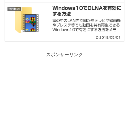
のSafariのブックマークをリアルタイム
に同期させる方法の流れまず...
Windows10でDLNAを有効に
Windows
する方法
家の中のLAN内で同がをテレビや録画機
やプレステ等でも動画を共有再生できる
Windows10で有効にする方法をメモし
ます。Windows10でDLNAを有効にす
2019/05/01
る設定手順以下①②の設定をそれぞれ行
いましょう。①ネットワークプロファイ
ルをプラ...
スポンサーリンク