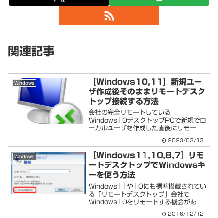
関連記事
【Windows10,11】新規ユー
Windows
ザ作成後そのままリモートデスク
トップ接続する方法
会社の完全リモートしている
Windows10デスクトップPCで新規でロ
ーカルユーザを作成した直後にリモート
接続をしようとするとエラーが出るケー
2023/03/13
スがありました。一度リモートせずログ
インするという方法もありますが、それ
【Windows11,10,8,7】リモ
Windows
も手間がかかる。設定でどう...
ートデスクトップでWindowsキ
ーを使う方法
Windows11や10にも標準搭載されてい
る「リモートデスクトップ」会社で
Windows10をリモートする機会があっ
たのですが、Windows10のウリである
2016/12/12
仮想デスクトップの切り替えのショート