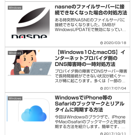
カットキー「Ctrl＋Windowsキー」を...
nasneのファイルサーバーに接
Windows
続できなくなった場合の対処方法
ある時突然NASNEのファイルサーバに
接続できなくなりました。SMBが
WindowsUPDATEで無効になっていた
ことが影響しているようです。接続する
ための方法をメモします。ＳＭＢ1.0を
2020/03/18
有効化する方法SMB1.0は脆弱性が見つ
かっているら...
【Windows10とmacOS】イ
Windows
ンターネットプロバイダ側の
DNS障害時の一時対処方法
プロバイダ側の障害でDNSサーバー障害
で長時間接続ができない状況が続くケー
スが稀に起こります。多くは「一部のサ
イトのみ繋がらない」といった症状が例
2017/07/04
に挙げられます。そういった場合の対処
方法として、Googleの無料パブリック
WindowsでiPhone等の
Windows
DNSサービス「G...
Safariのブックマークとリアル
タイムに同期する方法
今回はWindowsのブラウザで、iPhone
やMacのsafariのブックマークと完全同
期する方法を紹介します。簡単です、詳
しくは以下手順。WindowsでiPhone等
2017/10/11