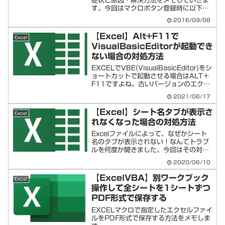
症状と原因・解決方法をメモしていきま
す。今回はマクロボタン登録時に以下の
ようなエラーがでました。エラー症状
2016/09/08
EXCELVBAで作成した「マクロを登
録」する時に他のマクロは登録できるの
【Excel】Alt+F11で
Excel
に一部のマクロのみ...
VisualBasicEditorが起動でき
ない場合の対処方法
EXCELでVBE(VisualBasicEditor)をシ
ョートカットで起動させる場合はALT＋
F11ですよね。古いバージョンのエクセ
ルから長年使っているショートカットで
2021/06/17
す。…があるＰＣ環境や、その他なんら
かのタイミングで、なぜかこのショ...
【Excel】シート名タブが表示さ
Excel
れなくなった場合の対処方法
Excelファイルによって、なぜかシート
名のタブが表示されない！なんてトラブ
ルを何度か聞きました。今回はその対処
方法をメモしておきます。シート名タブ
2020/06/10
が表示されない（シート見出しが非表
示）の対処方法メニューの 「ファイ
【ExcelVBA】別ワークブック
Excel
ル」→「オプション」「詳...
操作して全シートを1シートずつ
PDF形式で保存する
EXCELマクロで指定したエクセルファイ
ルをPDF形式で保存する方法をメモしま