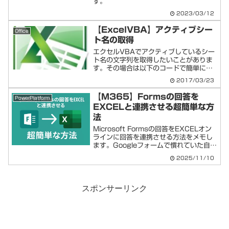
す。
2023/03/12
【ExcelVBA】アクティブシー
Office
ト名の取得
エクセルVBAでアクティブしているシー
ト名の文字列を取得したいことがありま
す。その場合は以下のコードで簡単に取
得ができます！アクティブシート名の取
2017/03/23
得ActiveSheet.Nameでシート名の文字
列を取得できます。コード例Sub
【M365】Formsの回答を
PowerPlatform
a()Ms...
EXCELと連携させる超簡単な方
法
Microsoft Formsの回答をEXCELオン
ラインに回答を連携させる方法をメモし
ます。Googleフォームで慣れていた自分
がM365環境ではじめてアンケートを作
2025/11/10
成したときに、アレコレ迷いました💦や
り方が分かれば簡単。ただし作り始め
で...
スポンサーリンク