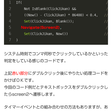
If(                                         
/
    Not IsBlank(ClickJikan) &&              
/
    ((Now() - ClickJikan) * 
86400
) < 
0.4
,   
//
Set
(ClickJikan, Blank());               
//
,                     
//
    Navigate(Screen2)
Set
(ClickJikan, Now())                  
//
)
システム時刻でコンマ何秒でクリックしているかといった
判定をしている感じのコードです。
上記
赤い部分
にダブルクリック後にやりたい処理コードを
かけばＯＫです。
今回のコード例だとテキストボックスをダブルクリックし
たらscreen2へ遷移します。
タイマーイベントとの組み合わせの方法もありますが、あ