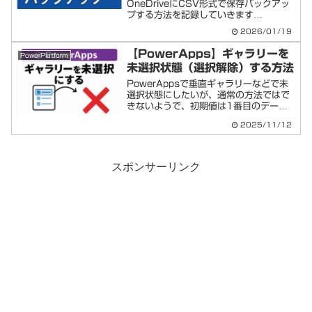
OneDriveにCSV形式で保存バックアッ
プする方法を記録していきます
PowerAutoMateでSharePointリスト
2026/01/19
をまるごと毎晩自動バックアップ保存す
る流れフロー全体のイメージ毎晩1:00...
【PowerApps】ギャラリーを
PowerPlatform
未選択状態（選択解除）する方法
PowerAppsで垂直ギャラリーなどで未
選択状態にしたいが、通常の方法ではで
きないようで、初期値は1番目のデータ
が選択状態になります。わりと簡単な方
2025/11/12
法で解除できることがわかったので、今
回記事に残します。PowerApps ギャ
ラリーを未選...
スポンサーリンク