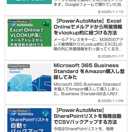
ます。Googleフォームで慣れていた自分
がM365環境ではじめてアンケートを作
2025/11/10
成したときに、アレコレ迷いました💦や
り方が分かれば簡単。ただし作り始め
【PowerAutoMate】Excel
PowerPlatform
で...
Onlineでメルアドから所属情報
をvlookup的に紐づける方法
メールアドレスをキーに、M365のアド
レス帳情報からVLookup的にEXCELの
隣の列に所属情報を引っ張ってくる方法
を( ..)φメモメモします
2026/01/17
PowerAutoMate＋Excel Onlineでメル
アドから所属情報をvlookup的に...
Microsoft 365 Business
PowerPlatform
Standard をAmazon購入し登
録してみた
Microsoft 365 Business Standard
を個人でAmazon購入して導入しまし
た。Business Standardは法人向けで
すが、個人でもAmazonなどを通じて購
2025/11/09
入・利用できます！初回登録がAmazon
の案内通...
【PowerAutoMate】
PowerPlatform
SharePointリストを毎晩自動
でCSVバックアップする方法
今回はSharePointリストを、毎晩