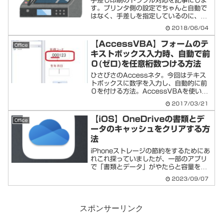
手差し印刷のトラブル対応を記事にしま
す。プリンタ側の設定でちゃんと自動で
はなく、手差しを指定しているのに、印
刷すると手差しではないところで印刷し
2018/06/04
てしまう！このような症状はワード側の
設定が優先されている事が原因となって
【AccessVBA】フォームのテ
Office
いる可能性が高いです。以...
キストボックス入力時、自動で前
０(ゼロ)を任意桁数つける方法
ひさびさのAccessネタ。今回はテキス
トボックスに数字を入力し、自動的に前
０を付ける方法。AccessVBAを使いま
すが、たった１行で済む簡単なコードで
2017/03/21
対応可能です。ちょっとタイトルも含め
て文字だけでは伝えづらい部分なので、
【iOS】OneDriveの書類とデ
Office
状況や方法を以...
ータのキャッシュをクリアする方
法
iPhoneストレージの節約をするためにあ
れこれ探っていましたが、一部のアプリ
で「書類とデータ」がやたらと容量を食
ってしまうケースがあります。今回は
2023/09/07
OneDriveが1GB以上使っていることに
気づいたため、削除方法を確認しまし
た。今後もちょ...
スポンサーリンク