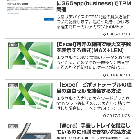
に365app(business)でTPM
問題
今回はデバイスのTPM問題の解決方法に
ついて記録します。起こったきっかけあ
る理由でローカルアカウントのMSアカ
ウントの紐づけを解除してから発生😵う
2025/11/16
ちの環境による解決策Copilotに何度も聞
いたが全然解決しなかったが、最終的に
[Excel]列等の範囲で最大文字数
Office
はWin11設...
を表示する数式(MAX+LEN)
エクセルやCSVで大量のデータを取り扱
うときに、どの文字が一番多くて何文字
あるのか？が知りたいケースがありま
す。ただしこれは普通にエクセル関数
2018/02/18
MAX+LENを打つだけでは表示できませ
ん。以下方法をメモします。最大文字数
【Excel】ピボットテーブルの項
Office
を列範囲を表示する方法...
目の空白セルを結合する方法
エクセルで入力した表をワードプレスや
htmlソフト等にそのまま表として貼り付
けした場合に、すべてセル化してしまう
ため、行ラベルが同じデータは簡単に結
2017/11/26
合したい！意外と簡単にできました。操
作手順は以下。ピボットテーブルの項目
【Word】手差しトレイを指定し
Office
(行ラベル)の空白セ...
ているのに印刷できない対処方法