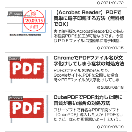
に出社時...
2021/01/22
【Acrobat Reader】PDFで
Windows
簡単に電子印鑑する方法（無料版
でOK）
実は無料版のAcrobatReaderDCでもあ
る程度PDFの加工が可能なのです。今回
はＰＤＦファイルに超簡単に電子印鑑...
2020/09/15
ChromeでPDFファイル名が文
Google
字化けしてしまう症状の対処方法
PDFのファイルを埋め込んだり、
GoogleサイトにPDFを公開した場合、
時々PDFファイルが文字化けしてしま
う！といっ...
2020/02/18
CubePDFでPDF出力した時に
Windows
画質が悪い場合の対処方法
フリーソフトで有名なPDF印刷ソフト
「CubePDF」導入した人が「PDF化し
たけど、なんか画質悪いよー」という質
問があ...
2019/08/19