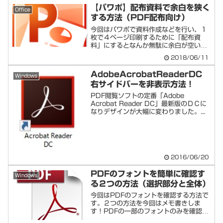
【パワポ】配布資料で余白を狭く
Office
する方法（PDF配布向け）
今回はパワポで資料作成などを行い、１
枚で４ページ印刷するために「配布資
料」にするとなんか無駄に余白が空いて
しまいます。以...
2018/06/11
AdobeAcrobatReaderDC
Windows
右サイドバーを非表示方法！
PDF閲覧ソフトの定番「Adobe
Acrobat Reader DC」最新版のＤＣに
なりデザインが大幅に変わりました。...
2016/06/20
PDFのフォントを簡単に確認す
Windows
る２つの方法（選択部分と全体）
今回はPDFのフォントを確認する方法で
す。２つの方法を今回はメモ書きしま
す！PDFの一部のフォントのみを確認す
るAdob...