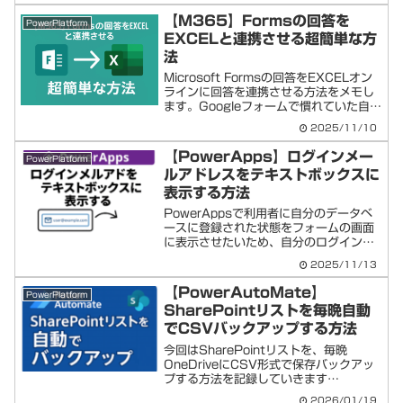
回記事に残します。PowerApps ギャ
【M365】Formsの回答を
PowerPlatform
ラリーを未選...
EXCELと連携させる超簡単な方
法
Microsoft Formsの回答をEXCELオン
ラインに回答を連携させる方法をメモし
ます。Googleフォームで慣れていた自分
がM365環境ではじめてアンケートを作
2025/11/10
成したときに、アレコレ迷いました💦や
り方が分かれば簡単。ただし作り始め
【PowerApps】ログインメー
PowerPlatform
で...
ルアドレスをテキストボックスに
表示する方法
PowerAppsで利用者に自分のデータベ
ースに登録された状態をフォームの画面
に表示させたいため、自分のログインメ
ールを画面に表示したり、そのメールア
2025/11/13
ドレスをキーに表示させたい項目などが
あるかと思います。今回はそういったケ
【PowerAutoMate】
PowerPlatform
ースのコードを( ...
SharePointリストを毎晩自動
でCSVバックアップする方法
今回はSharePointリストを、毎晩
OneDriveにCSV形式で保存バックアッ
プする方法を記録していきます
PowerAutoMateでSharePointリスト
2026/01/19