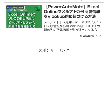
をまるごと毎晩自動バックアップ保存す
る流れフロー全体のイメージ毎晩1:00...
【PowerAutoMate】Excel
PowerPlatform
Onlineでメルアドから所属情報
をvlookup的に紐づける方法
メールアドレスをキーに、M365のアド
レス帳情報からVLookup的にEXCELの
隣の列に所属情報を引っ張ってくる方法
を( ..)φメモメモします
2026/01/17
PowerAutoMate＋Excel Onlineでメル
アドから所属情報をvlookup的に...
スポンサーリンク