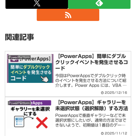
関連記事
【PowerApps】簡単にダブル
PowerPlatform
クリックイベントを発生させるコ
ード
今回はPowerAppsでダブルクリック時
のイベントを発生させる方法について紹
介します。Power Apps には、VBA の
ような「ダブルクリック専用プロパテ
2025/12/16
ィ」はありません。しかし、1回目のク
リック時に PC上の現在時刻 を記録し、
【PowerApps】ギャラリーを
PowerPlatform
2回...
未選択状態（選択解除）する方法
PowerAppsで垂直ギャラリーなどで未
選択状態にしたいが、通常の方法ではで
きないようで、初期値は1番目のデータ
が選択状態になります。わりと簡単な方
2025/11/12
法で解除できることがわかったので、今