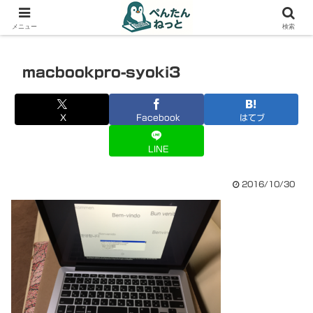
PCやガジェットの備忘録
メニュー
検索
macbookpro-syoki3
X
Facebook
はてブ
LINE
2016/10/30