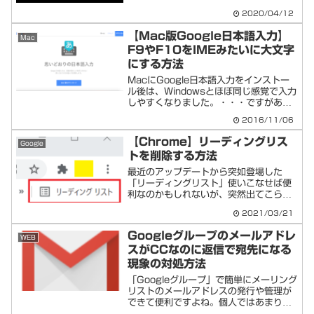
する「確認」を押し...
2020/04/12
【Mac版Google日本語入力】
Mac
F9やF10をIMEみたいに大文字
にする方法
MacにGoogle日本語入力をインストー
ル後は、Windowsとほぼ同じ感覚で入力
しやすくなりました。・・・ですがあと
一歩。タイトル通りですが、英語の大文
2016/11/06
字の入力をするときに、Windowsの場
合、とりあえずひらがなで打ち込んで、
【Chrome】リーディングリス
Google
Ｆ９やＦ...
トを削除する方法
最近のアップデートから突如登場した
「リーディングリスト」使いこなせば便
利なのかもしれないが、突然出てこられ
ても、使いにくい。設定内にオフができ
2021/03/21
ない？非表示にする方法はあるのか？わ
りと簡単にできます、ただ通常の設定で
Googleグループのメールアドレ
WEB
はないところでオンオフがで...
スがCCなのに返信で宛先になる
現象の対処方法
「Googleグループ」で簡単にメーリング
リストのメールアドレスの発行や管理が
できて便利ですよね。個人ではあまり使
うケースは少ないかもしれませんが、