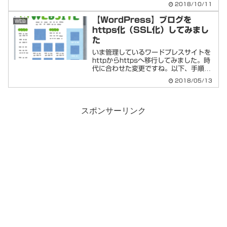
2018/10/11
Gsuite（旧GoogleAps）でGoogleグル
ープでメーリングリストとして利用する
【WordPress】ブログを
WEB
機...
https化（SSL化）してみまし
た
いま管理しているワードプレスサイトを
httpからhttpsへ移行してみました。時
代に合わせた変更ですね。以下、手順を
ざっくりメモしておきます。https化
2018/05/13
（SSL化）の手順メモ（エックスサーバ
ー＋ワードプレス例）サーバー管理画面
にログインし...
スポンサーリンク