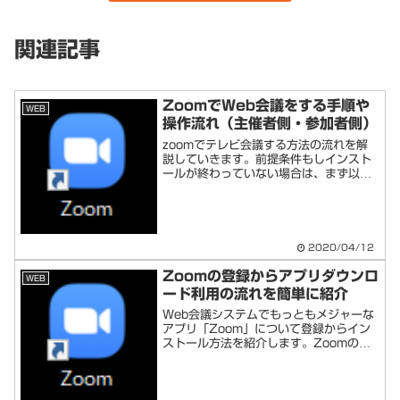
関連記事
ZoomでWeb会議をする手順や
WEB
操作流れ（主催者側・参加者側）
zoomでテレビ会議する方法の流れを解
説していきます。前提条件もしインスト
ールが終わっていない場合は、まず以下
記事を実行しましょう。またスマホの場
合はストアからZoomアプリをインスト
ールしておきましょう。Zoomで会議を
主催する主催者側は...
2020/04/12
Zoomの登録からアプリダウンロ
WEB
ード利用の流れを簡単に紹介
Web会議システムでもっともメジャーな
アプリ「Zoom」について登録からイン
ストール方法を紹介します。Zoomの登
録とアプリのインストール流れZoom公
式サイトへメールアドレスを入力し、
「サインアップは無料です」をクリック