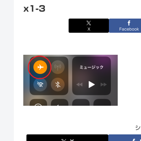
x1-3
X
Facebook
シ