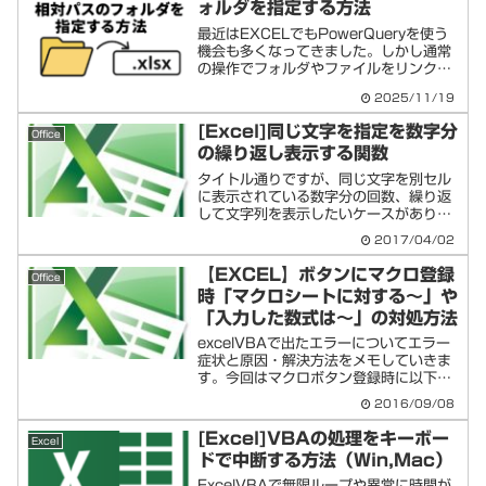
ォルダを指定する方法
最近はEXCELでもPowerQueryを使う
機会も多くなってきました。しかし通常
の操作でフォルダやファイルをリンク扱
いで指定した場合、ファイルが絶対パス
2025/11/19
となるため、今回は少し工夫して、上位
フォルダ構成が変わっても相対パスのフ
[Excel]同じ文字を指定を数字分
Office
ァイルであれば...
の繰り返し表示する関数
タイトル通りですが、同じ文字を別セル
に表示されている数字分の回数、繰り返
して文字列を表示したいケースがありま
した。「REPT」関数を使えば、簡単に
2017/04/02
解決します。REPT（リピート）関数に
ついてエクセル関数の使用例
【EXCEL】ボタンにマクロ登録
Office
=REPT("★",10)※1...
時「マクロシートに対する～」や
「入力した数式は～」の対処方法
excelVBAで出たエラーについてエラー
症状と原因・解決方法をメモしていきま
す。今回はマクロボタン登録時に以下の
ようなエラーがでました。エラー症状
2016/09/08
EXCELVBAで作成した「マクロを登
録」する時に他のマクロは登録できるの
[Excel]VBAの処理をキーボー
Excel
に一部のマクロのみ...
ドで中断する方法（Win,Mac）
ExcelVBAで無限ループや異常に時間が