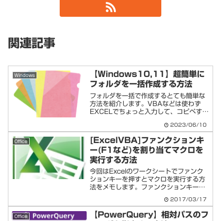
関連記事
【Windows10,11】超簡単に
Windows
フォルダを一括作成する方法
フォルダを一括で作成するとても簡単な
方法を紹介します。VBAなどは使わず
EXCELでちょっと入力して、コピペする
だけで作れる方法です。
2023/06/10
Windows10,11 で 超簡単にフォル
ダを一括作成する方法（EXCELを使用）
[ExcelVBA]ファンクションキ
Office
①EXCELを起動し、...
ー(F1など)を割り当てマクロを
実行する方法
今回はExcelのワークシートでファンク
ションキーを押すとマクロを実行する方
法をメモします。ファンクションキー
（F1～F12）でマクロ実行する方法大き
2017/03/17
く分けて、以下３ステップです。１．
ThisWorkbook をダブルクリックし、
【PowerQuery】相対パスのフ
Office
以下のよう...