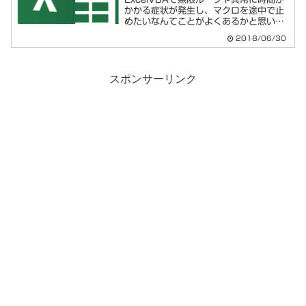
かかる症状が発生し、マクロを途中で止
めたいなんてことがよくあるかと思いま
す。キーボードで強制中断することがで
2018/06/30
きるので、以下メモを残します。
ExcelVBAの処理をキーボードで中断す
る方法以下の方法で...
スポンサーリンク