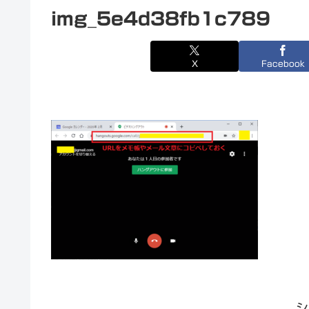
img_5e4d38fb1c789
X
Facebook
シ