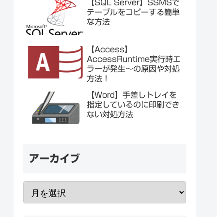
【SQL Server】SSMSで
テーブルをコピーする簡単
な方法
【Access】
AccessRuntime実行時エ
ラーが発生～の原因や対処
方法！
【Word】手差しトレイを
指定しているのに印刷でき
ない対処方法
アーカイブ