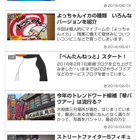
～！ メレ メレ メレメレ メレレレレ
2016/06/15
～！ メレオのからだは しっている きょ
うのからだ ど・ん...
よっちゃんイカの種類 いろんな
日常
バージョンを紹介
今回は個人的にマイブームの「よっちゃ
んイカ」。残業に備えて昼休みについつ
いコンビニなどで買ってしまいます。よ
っちゃんイカは、さまざまな種類で発売
2016/06/21
されています。コンビニ等の店頭によ
り、いろんなバージョンを見かけます、
「ぺんたんねっと」スタート！
日常
おそらく今後も増えていくこ...
2016年2月1日新規ブログを立ち上げて
みました！いままではFC2やライブドア
などのサービスブログを使っていました
が2016年から新しいことをはじめたい
気持ちもあり、Wordpress ＆ 独自ド
2016/02/01
メイン という環境を用意しました。遅
ればせな...
今年のトレンドワード候補「琴バ
日常
ウアー」は流行る？
大相撲三月場所が現在、はじまっていま
す。難波にある会場になんとなく通りが
かって、写真をパシャリ。最近の力士相
撲は、若貴時代以降は、朝青竜、白鳳ぐ
2016/03/22
らいしかよく知りませんでしたが、最
近、日本人力士が10年ぶりに優勝したと
ストリートファイター5フィギュ
日常
のことで、一人覚えました...