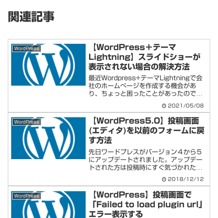
関連記事
【WordPress＋テーマ
WordPress
Lightning】スライドショーが
表示されない場合の解決方法
最近Wordpress+テーマLightningで会
社のホームぺージを作成する機会があ
り、ちょっと困ったことがあったので覚
え書き。表題通り、トップのスライダー
2021/05/08
の画像が、なぜかカスタムの画像だと表
示できないケースがありました。原因は
【WordPress5.0】投稿画面
WordPress
すごい単純...
(エディタ)を以前のフォームに戻
す方法
先日ワードプレスがバージョン４から５
にアップデートされました。アップデー
トされた方は投稿時にすぐ気づかれたと
思いますが・・・あらら・・・見慣れな
2018/12/12
い投稿エディタになってしまいました。
これでも使えないことはないのですが、
【WordPress】投稿画面で
WordPress
「今まで通りの画面の方が...
「Failed to load plugin url」
エラー表示する