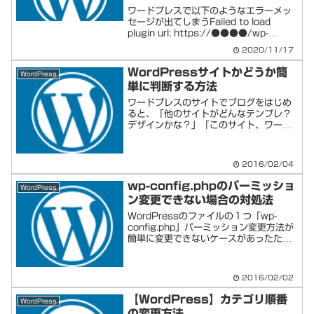
ワードプレスで以下のようなエラーメッ
セージが出てしまうFailed to load
plugin url: https://●●●●/wp-
content/themes/cocoon-
2020/11/17
master/js/affiliate-tags.js原...
WordPressサイトかどうか簡
WordPress
単に判断する方法
ワードプレスのサイトでブログをはじめ
ると、「他のサイトがどんなテンプレ？
デザインかな？」「このサイト、ワード
プレスっぽいな～実際どうなんだろ？」
な～んて思う事がしばしばあると思いま
す。簡単に確認する方法があるので、以
2016/02/04
下メモします。
wp-config.phpのパーミッショ
WordPress
ン変更できない場合の対処法
WordPressのファイルの１つ「wp-
config.php」パーミッション変更方法が
簡単に変更できないケースがあったた
め、今回はメモを残そうと思います。
2016/02/02
【WordPress】カテゴリ順番
WordPress
の変更方法