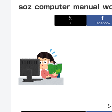
soz_computer_manual_w
X
Facebook
シ