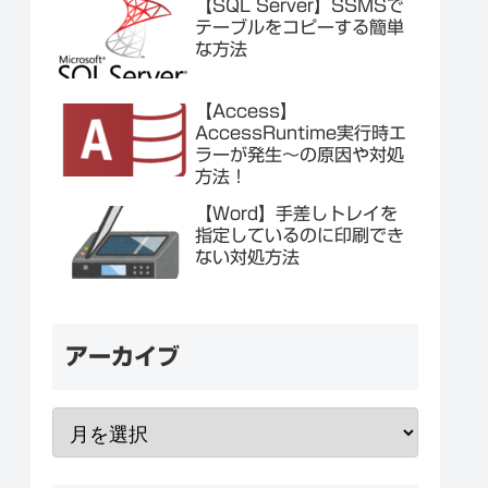
【SQL Server】SSMSで
テーブルをコピーする簡単
な方法
【Access】
AccessRuntime実行時エ
ラーが発生～の原因や対処
方法！
【Word】手差しトレイを
指定しているのに印刷でき
ない対処方法
アーカイブ