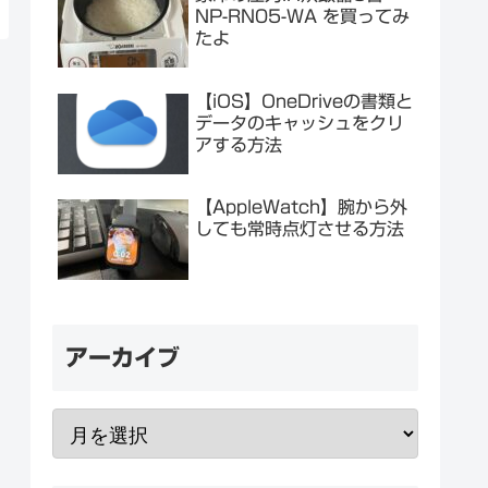
NP-RN05-WA を買ってみ
たよ
【iOS】OneDriveの書類と
データのキャッシュをクリ
アする方法
【AppleWatch】腕から外
しても常時点灯させる方法
アーカイブ