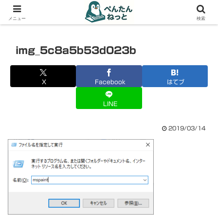
PCやガジェットの備忘録
メニュー
検索
img_5c8a5b53d023b
X
Facebook
はてブ
LINE
2019/03/14