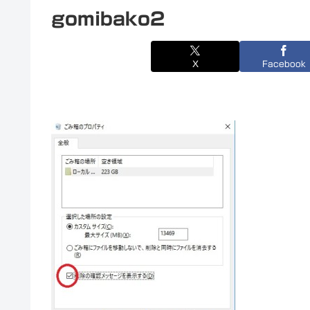
gomibako2
X
Facebook