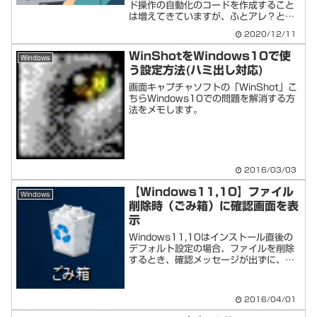
ド操作の自動化のコードを作成すること
は増えてきていますが、ふとアレ？と思
ったことをメモ残します。::SendWait("
2020/12/11
{SPACE}") と入力してもスペースキー
が効かない・・・。マイクロソフ...
WinShotをWindows10で使
Windows
う設定方法(ハミ出し対応)
画面キャプチャソフトの「WinShot」こ
ちらWindows10での問題を解消する方
法をメモします。
2016/03/03
【Windows11,10】ファイル
Windows
削除時（ごみ箱）に確認画面を表
示
Windows11,10はインストール直後の
デフォルト設定の場合、ファイルを削除
するとき、確認メッセージが出ずに、即
ごみ箱へ移動する設定になっています。
Windows7等で慣れている場合は、この
設定は違和感があるかと思います。以下
2016/04/01
の設定で、...