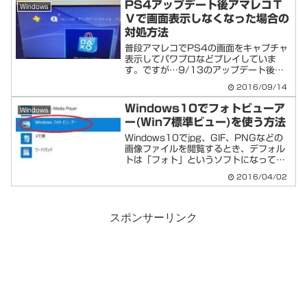
PS4アップデート後アマレコＴ
Windows
Ｖで画面表示しなくなった場合の
対処方法
普段アマレコでPS4の画面をキャプチャ
表示してパワプロなどプレイしていま
す。ですが…9/13のアップデート後、
急に画面が映らない症状が発生しまし
2016/09/14
た。以下、原因と対処方法をメモ残しま
す。原因PS4のアップデートにより、
Windows10でフォトビューア
Windows
PS4側の設定が一部リセ...
ー(Win7標準ビュー)を使う方法
Windows10でjpg、GIF、PNGなどの
画像ファイルを閲覧するとき、デフォル
トは「フォト」というソフトになってい
ます。このソフトはどうも慣れない、使
2016/04/02
いにくい、Windows7までの画像ビュー
アー（フォトビューア）のほうがよかっ
た！と...
スポンサーリンク