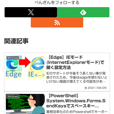
ぺんぎんをフォローする
関連記事
【Edge】IEモード
Windows
(InternetExplorerモード)で
開く設定方法
IEのサポートが今後そう長くない事が発
表されたため、今後はedgeを使わないと
いけない場面が増えてくる可能性があり
ます。その際どうしても企業独自などの
2021/08/26
旧システムはIE動作による動作前提の開
発プログラムも多く存在しており、edge
【PowerShell】
Windows
によるＩＥも...
System.Windows.Forms.S
endKeysでスペースキー
(SPACE)を入力する方法
業務効率化のためPowershellでキーボー