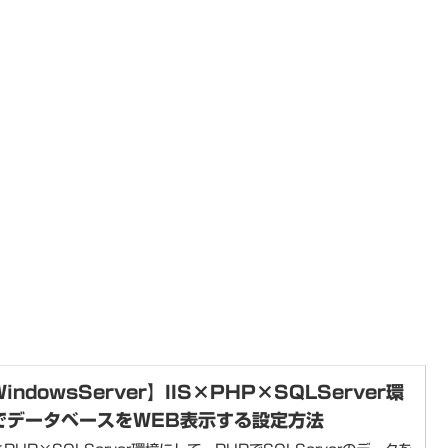
indowsServer】IIS×PHP×SQLServer環
でデータベースをWEB表示する設定方法