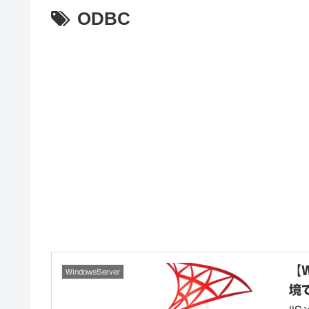
ODBC
【W
WindowsServer
境