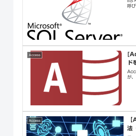
II
呼び
[
Access
ド
Ac
が、
【
Access
法