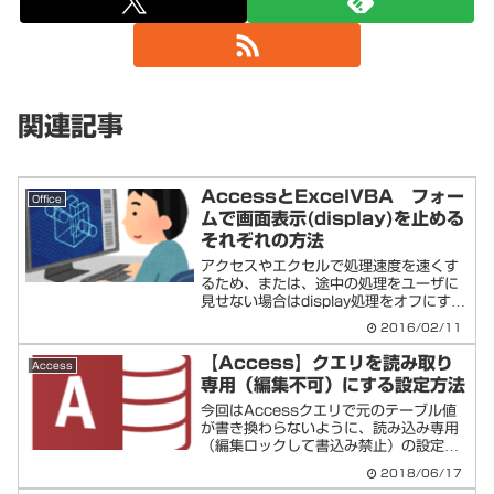
関連記事
AccessとExcelVBA フォー
Office
ムで画面表示(display)を止める
それぞれの方法
アクセスやエクセルで処理速度を速くす
るため、または、途中の処理をユーザに
見せない場合はdisplay処理をオフにする
のがいいでしょう。以下、シンプルなコ
2016/02/11
ードのメモです。
【Access】クエリを読み取り
Access
専用（編集不可）にする設定方法
今回はAccessクエリで元のテーブル値
が書き換わらないように、読み込み専用
（編集ロックして書込み禁止）の設定を
メモします。Accessクエリで読み取り
2018/06/17
専用（編集ロック）にする設定クエリの