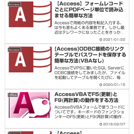
デザインビューでテーブルではないとこ
【Access】フォームレコード
Access
ろをクリックしプ...
ごとにPDFページ単位で読み込
ませる簡単な方法
Accessで用紙の内容を転記入力する、
は今も昔もよくある業務です。しかし最
近はテレワークになったことをきっかけ
に出社時にPDFにスキャン、テレワーク
2021/01/22
中はPDFを見ながらAccessへ入力する
ような事もよくある話しなのではないで
[Access]ODBC接続のリンク
Access
しょうか。実...
テーブルでパスワードを保存する
簡単な方法(VBAなし)
AccessでVPSに置いたSQL Serverに
ODBC接続をしてみましたが、ファイル
を起動してテーブルを開くたびに、毎回
パスワードを求められます。以下方法で
2020/01/15
一部に数文字程度のコードを追記するだ
けで、簡単に接続できるようになりま
AccessVBAでF5(更新)と
Office
す。以下操...
F9(再計算)の動作をする方法
AccessのVBAフォームで使うコードに
ついてです。キーボードのファンクショ
ンキーのF5(更新)とF9(再計算)の動作を
するコードについてを以下メモします。
2016/02/07
【Access】