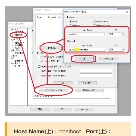
Host Name(上)
：localhost
Port(上)
：