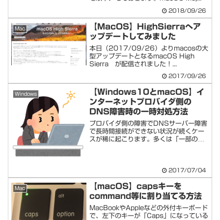
2018/09/26
【MacOS】HighSierraへア
Mac
ップデートしてみました
本日（2017/09/26）よりmacosの大
型アップデートとなるmacOS High
Sierra が配信されました！...
2017/09/26
【Windows10とmacOS】イ
Windows
ンターネットプロバイダ側の
DNS障害時の一時対処方法
プロバイダ側の障害でDNSサーバー障害
で長時間接続ができない状況が続くケー
スが稀に起こります。多くは「一部のサ
イトのみ繋...
2017/07/04
【macOS】capsキーを
Mac
command等に割り当てる方法
MacBookやAppleなどの外付キーボード
で、左下のキーが「Caps」になっている