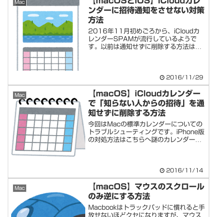
【macOSとiOS】iCloudカレ
Mac
ンダーに招待通知をさせない対策
方法
2016年11月初めごろから、iCloudカ
レンダーSPAMが流行しているようで
す。以前は通知せずに削除する方法は以
前ご...
2016/11/29
【macOS】iCloudカレンダー
Mac
で「知らない人からの招待」を通
知せずに削除する方法
今回はMacの標準カレンダーについての
トラブルシューティングです。iPhone版
の対処方法はこちらへ謎のカレンダー招
待の...
2016/11/14
【macOS】マウスのスクロール
Mac
のみ逆にする方法
Macbookはトラックパッドに慣れると手
放せないほどクセになりますが、マウス