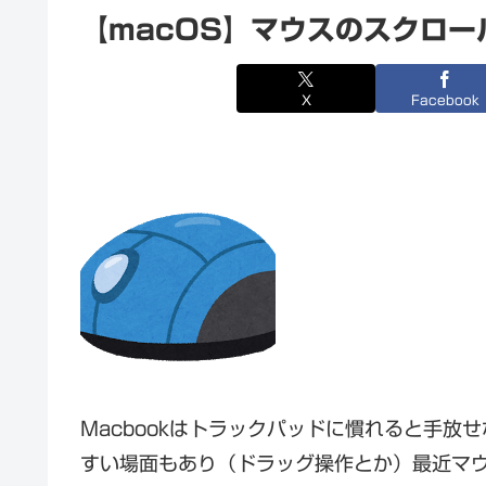
【macOS】マウスのスクロ
X
Facebook
Macbookはトラックパッドに慣れると手
すい場面もあり（ドラッグ操作とか）最近マ