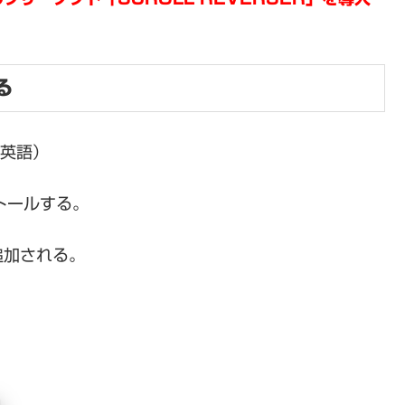
る
英語）
トールする。
追加される。