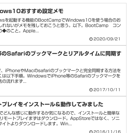
ndows10おすすめ設定メモ
wsを起動する機能のBootCampでWindows10を使う場合のお
れないがメモを残しておこうと思う。以下。BootCamp コン
のこと。Apple...
2020/09/21
ne等のSafariのブックマークとリアルタイムに同期す
、iPhoneやMacのsafariのブックマークと完全同期する方法を
以下手順。WindowsでiPhone等のSafariのブックマークを
の流れまず...
2017/10/11
ートプレイをインストール＆動作してみました
cでどんな感じに動作するか気になるので、インストールと簡単な
リモートプレイまずはダウンロード。AppStoreではなく、ソニ
イトよりダウンロードします。Win...
2016/11/16