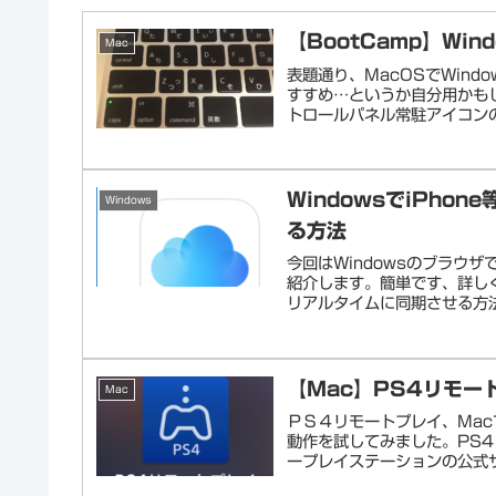
【BootCamp】Wi
Mac
表題通り、MacOSでWindo
すすめ…というか自分用かもし
トロールパネル常駐アイコンの◆
WindowsでiPho
Windows
る方法
今回はWindowsのブラウザで
紹介します。簡単です、詳しくは
リアルタイムに同期させる方法
【Mac】PS4リモ
Mac
ＰＳ４リモートプレイ、Ma
動作を試してみました。PS4
ープレイステーションの公式サ