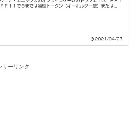
ウェア・エニックスのオンラインゲームのドラクエ１０、ＦＦ１
ＦＦ１１で今までは物理トークン（キーホルダー型）または...
2021/04/27
ンサーリンク