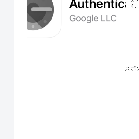
スク
４、
スポ