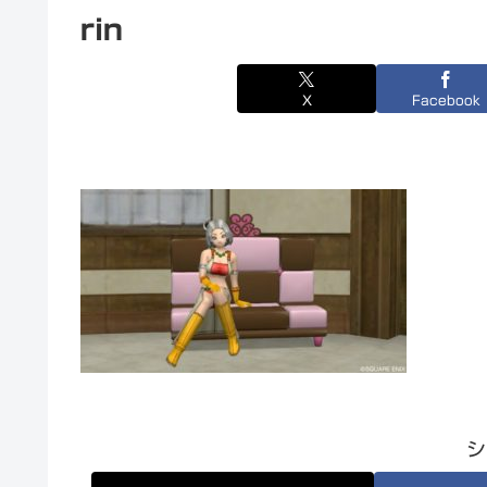
rin
X
Facebook
シ