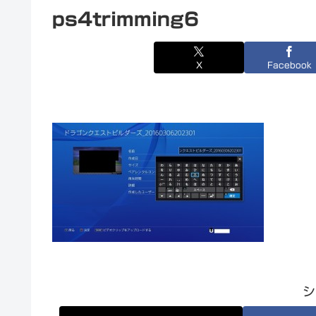
ps4trimming6
X
Facebook
シ