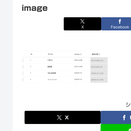
image
X
Facebook
シ
X