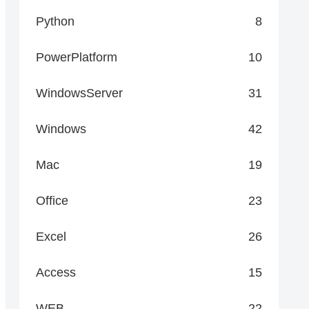
Python
8
PowerPlatform
10
WindowsServer
31
Windows
42
Mac
19
Office
23
Excel
26
Access
15
WEB
22