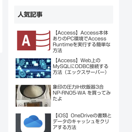
人気記事
【Access】Access本体
ありのPC環境でAccess
Runtimeを実行する簡単な
方法
【Access】Web上の
MySQLにODBC接続する
方法（エックスサーバー）
象印の圧力IH炊飯器3合
NP-RN05-WA を買ってみ
たよ
【iOS】OneDriveの書類と
データのキャッシュをクリ
アする方法