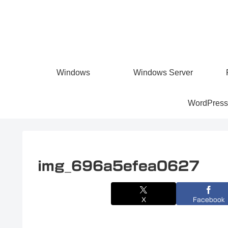
Windows
Windows Server
WordPress
img_696a5efea0627
X
Facebook