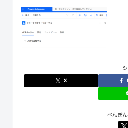
シ
X
ぺんぎん