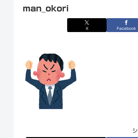
man_okori
X
Facebook
シ