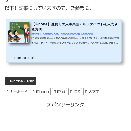
す。
以下も記事にしていますので、ご参考に。
【iPhone】連続で大文字英語アルファベットを入力す
る方法
https://pentan.net/iphone-oomoji_renzoku
iPhoneで連続で大文字を入力したい場面はよくあると思います。ただ標準設定のま
まだと、シフトキー的なボタンを押してもいちいち一文字入力するたびに小文字に
戻ってしまいます。以下設定をしておけば、そのような状況を回避できますので、
やっておくことを推奨します。iOS(iPhone,iPad等）で連続で大文字英語アルファ
pentan.net
ベットを入力する方法ダブルタップで連続大文字入力モード↑(上矢印)マークの下
に下線が入っている状態で連続で大文字入力ができます。念のため、他のモード画
面も以下紹介しておきます。小文字モード（通常）塗りつぶ...
iPhone・iPad
キーボード
iPhone
iPad
iOS
大文字
スポンサーリンク