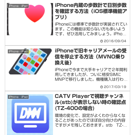
おけば、そのような状況を回避できます
iPhone内蔵の歩数計で日別歩数
iPhone・iPad
ので、やっておくこ...
を確認する方法（iOS標準機能ア
プリ）
iPhoneには標準で歩数計が実装されてい
ます。この機能は知らない方も多いよう
です、ぜひ活用してみましょう。iPhone
の歩数計で歩数を確認する方法（標準ア
2016/09/04
プリ「ヘルスケア」を使う）１．ホーム
画面の「ヘルスケア」をタップする２．
iPhoneで旧キャリアメールの受
iPhone・iPad
ダッシュボー...
信を停止する方法（MVNO乗り
換え後）
iPhoneで今まで大手キャリアで２年間利
用してきましたが、ついに格安SIMに
MNPで移行しました。機種購入は行わず
同じiPhone6のままで利用。今回のケー
2017/03/19
スは、その中にある大手キャリア時代の
メールアカウントは消したくないが、い
CATV Playerで視聴チャンネ
iPhone・iPad
ちいち受信...
ル(stb)が表示しない時の確認点
(TZ-400の場合)
環境の変化で、設定がよくわからなくな
ることがあったのでほぼ自分向けの内容
ですがメモ残しておきます。stb TZ-
400側の設定（CATV用のセットアップ
ボックス）リモコンの「アプリ」ボタ