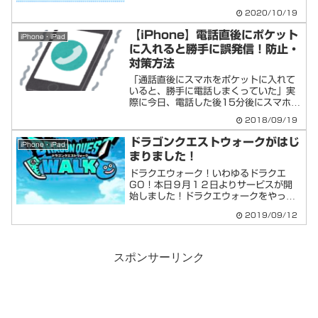
ン ⇒ 設定メニュー ⇒ ネットワー
2020/10/19
ク関連の各設定LA...
【iPhone】電話直後にポケット
iPhone・iPad
に入れると勝手に誤発信！防止・
対策方法
「通話直後にスマホをポケットに入れて
いると、勝手に電話しまくっていた」実
際に今日、電話した後15分後にスマホを
見ると、15回リダイヤルしていまし
2018/09/19
た。。相手からすると、これってホント
にイタ電ですね。。今後の反省と改善の
ドラゴンクエストウォークがはじ
iPhone・iPad
ため対策方法についてをブ...
まりました！
ドラクエウォーク！いわゆるドラクエ
GO！本日９月１２日よりサービスが開
始しました！ドラクエウォークをやって
みた！まず準備ストアからダウンロード
2019/09/12
ドラクエウォークとかで検索すると、今
なら上位で検索されると思います。まず
はダウンロード！タイトルロ...
スポンサーリンク