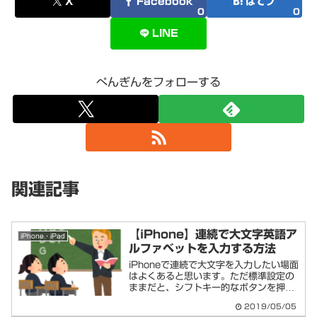
X
Facebook
はてブ
0
0
LINE
ぺんぎんをフォローする
関連記事
【iPhone】連続で大文字英語ア
iPhone・iPad
ルファベットを入力する方法
iPhoneで連続で大文字を入力したい場面
はよくあると思います。ただ標準設定の
ままだと、シフトキー的なボタンを押し
てもいちいち一文字入力するたびに小文
2019/05/05
字に戻ってしまいます。以下設定をして