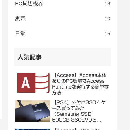
PC周辺機器
18
家電
10
日常
15
人気記事
【Access】Access本体
ありのPC環境でAccess
Runtimeを実行する簡単な
方法
【PS4】外付けSSDとケ
ース買ってみた
（Samsung SSD
500GB 860EVOと
Salcar SSDケース）