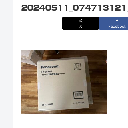
20240511_074713121
X
Facebook