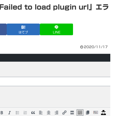
ed to load plugin url」エラ
はてブ
LINE
2020/11/17