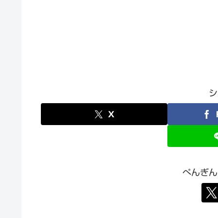
シ
X
ぺんぎん