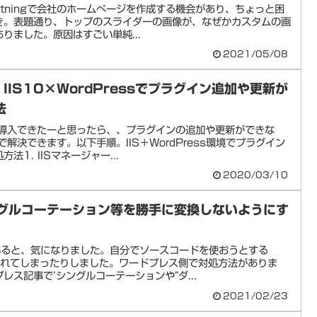
ightningで会社のホームぺージを作成する機会があり、ちょっと困
き。表題通り、トップのスライダーの画像が、なぜかカスタムの画
りました。原因はすごい単純...
2021/05/08
r】IIS10×WordPressでプラグイン追加や更新が
法
か導入できたーと思ったら、、プラグインの追加や更新ができな
で解決できます。以下手順。IIS＋WordPress環境でプラグイン
1. IISマネージャー...
2020/03/10
シングルコーテーション等を勝手に変換しないようにす
ていると、気になりました。自分でソースコードを使おうとする
されてしまったりしました。ワードプレス側で対処方法がありま
ス記事で’シングルコーテーションや”ダ...
2021/02/23