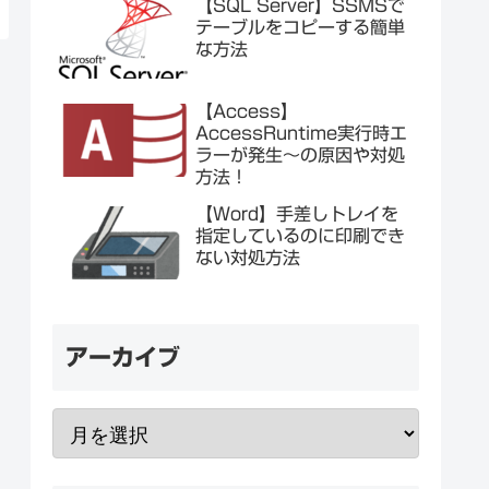
【SQL Server】SSMSで
テーブルをコピーする簡単
な方法
【Access】
AccessRuntime実行時エ
ラーが発生～の原因や対処
方法！
【Word】手差しトレイを
指定しているのに印刷でき
ない対処方法
アーカイブ