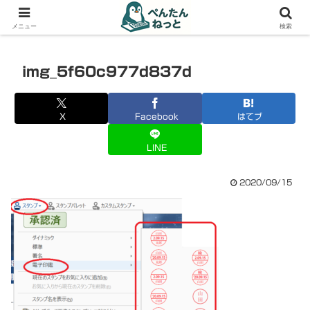
PCやガジェットの備忘録
メニュー
検索
img_5f60c977d837d
X
Facebook
はてブ
LINE
2020/09/15