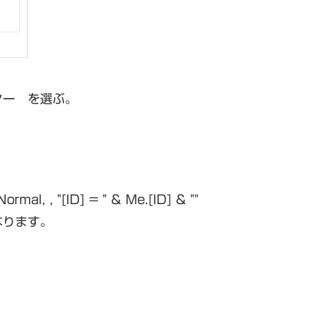
ター を選ぶ。
l, , "[ID] = " & Me.[ID] & ""
なります。