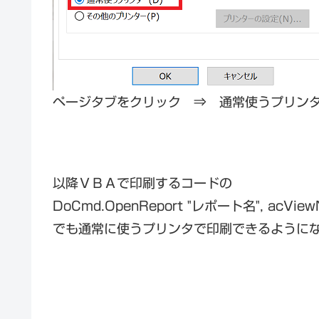
ページタブをクリック ⇒ 通常使うプリン
以降ＶＢＡで印刷するコードの
DoCmd.OpenReport "レポート名", acViewNorma
でも通常に使うプリンタで印刷できるように