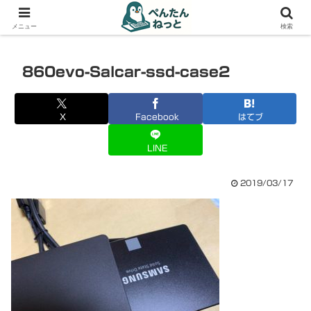
PCやガジェットの備忘録
メニュー
検索
860evo-Salcar-ssd-case2
X
Facebook
はてブ
LINE
2019/03/17