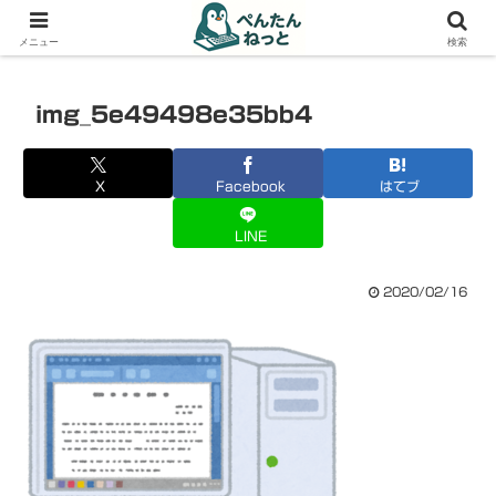
PCやガジェットの備忘録
メニュー
検索
img_5e49498e35bb4
X
Facebook
はてブ
LINE
2020/02/16