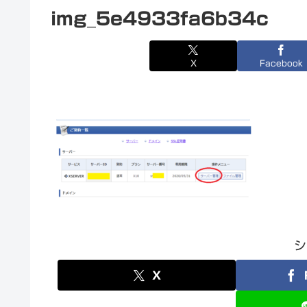
img_5e4933fa6b34c
X
Facebook
シ
X