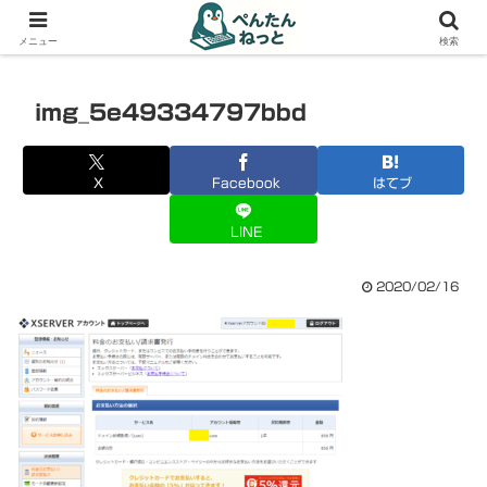
PCやガジェットの備忘録
メニュー
検索
img_5e49334797bbd
X
Facebook
はてブ
LINE
2020/02/16